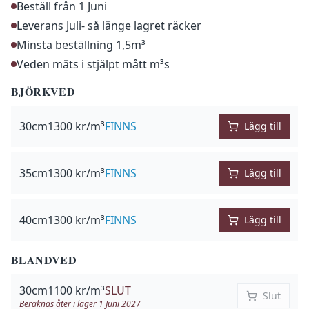
Beställ från 1 Juni
Leverans Juli- så länge lagret räcker
Minsta beställning 1,5m³
Veden mäts i stjälpt mått m³s
BJÖRKVED
30
cm
1300
kr/m³
FINNS
Lägg till
35
cm
1300
kr/m³
FINNS
Lägg till
40
cm
1300
kr/m³
FINNS
Lägg till
BLANDVED
30
cm
1100
kr/m³
SLUT
Slut
Beräknas åter i lager
1 Juni 2027