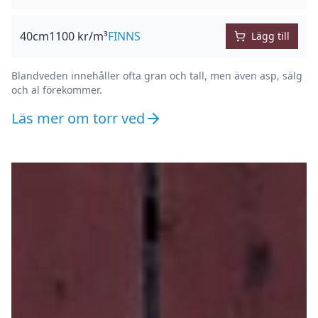
40
cm
1100
kr/m³
FINNS
Lägg till
Blandveden innehåller ofta gran och tall, men även asp, sälg
och al förekommer.
Läs mer om torr ved